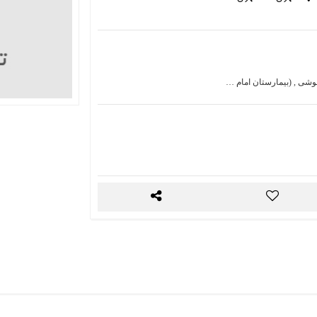
هوشی , (بیمارستان امام …