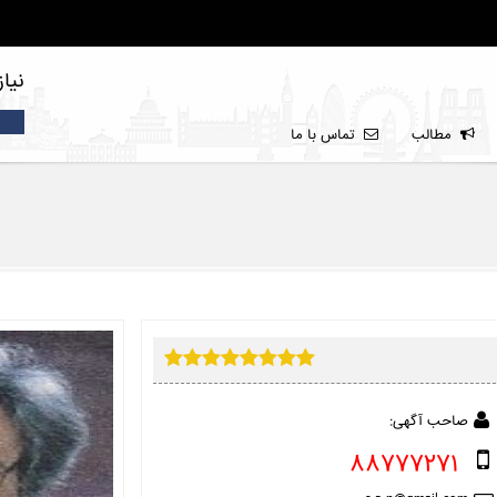
نیا
مطالب
تماس با ما
صاحب آگهی:
88777271