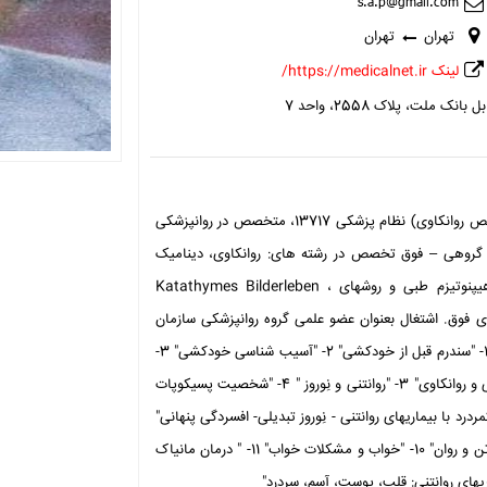
تهران
تهران
لینک https://medicalnet.ir/
لت، پلاک 2558، واحد 7
دکتر محمود ملا جعفری (متخصص روانپزشکی و اعصاب- فوق تخصص روانکاوی) نظام پزشکی 13717، متخصص در روانپزشکی
 گروهی – فوق تخصص در رشته های: روانکاوی، دینامیک
گروهی(گروه درمانی، مشاورات خانواده و مشاورات زناشوئی)، هیپنوتیزم طبی و روشهای Katathymes Bilderleben ،
ر رشته های فوق. اشتغال بعنوان عضو علمی گروه روانپزشکی سازمان
توانبخشی ایران - مجموعه انتشارات علمی پزشکی در ایران: کتابها: 1- "سندرم قبل از خودکشی" 2- "آسیب شناسی خودکشی" 3-
"تربیت بدون ترس" مقالات: 1- "نِوروز چیست" 2- "رواندرمانی گروهی و روانکاوی" 3- "روانتنی و نِوروز " 4- "شخصیت پسیکوپات
یشنهاد درمانی" 5- "درمان با لتیوم " 6- "ارتباط کمردرد با بیماریهای روانتنی - نِوروز تبدیلی- افسردگی پنهانی"
7- "درمان در روانپزشکی" 8- "رفتارهای شخصیت معتاد" 9- " رابطه تن و روان" 10- "خواب و مشکلات خواب" 11- " درمان مانیاک