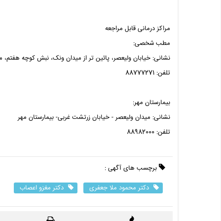
مراکز درمانی قابل مراجعه
مطب شخصی:
نشانی: خیابان ولیعصر، پائین تر از میدان ونک، نبش کوچه هفتم، مقابل بانک
تلفن: 88777271
بیمارستان مهر:
نشانی: میدان ولیعصر - خیابان زرتشت غربی- بیمارستان مهر
تلفن: 88982000
برچسب های آگهی :
دکتر محمود ملا جعفری
دکتر مغزو اعصاب