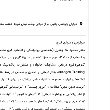
خیابان ولیعصر، پائین تر از میدان ونک، نبش کوچه هفتم، مقابل بانک م
بیوگرافی و سوابق کاری
و اعصاب از دانشگاه وین – فوق تخصص در روانکاوی و دینامیک
Autogen Training، رفتار درمانی و تحقیق و تفحص د
از نظر روانکاوی و پ
دپرسیو و پیشگیری با لتیوم آنتی دپرسیوها و کاربامازپین" 12- "بیماریهای روانتنی: قلب، پوست، آسم، سردرد"