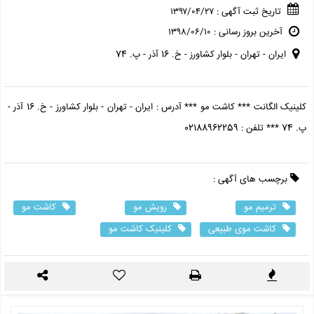
تاریخ ثبت آگهی : ۱۳۹۷/۰۴/۲۷
آخرین بروز رسانی : ۱۳۹۸/۰۶/۱۰
ایران - تهران - بلوار کشاورز - خ. 16 آذر - پ. 74
کلینیک الگانت *** کاشت مو *** آدرس : ایران - تهران - بلوار کشاورز - خ. 16 آذر -
پ. 74 *** تلفن : 02188962259
برچسب های آگهی :
ترمیم مو
رویش مو
کاشت مو
کاشت موی طبیعی
کلینیک کاشت مو