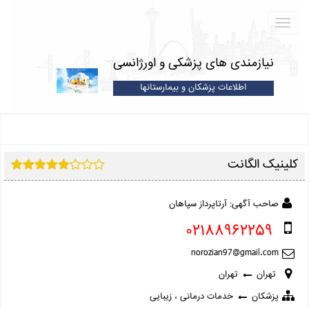
نیازمندی های پزشکی و اورژانسی
اطلاعات پزشکان و بیمارستانها
کلینیک الگانت
صاحب آگهی: آرتاپرداز سپاهان
02188962259
تهران
تهران
پزشکان
خدمات درمانی ، زیبایی