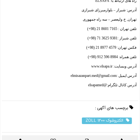
راه های ارتباط با: ELSAPA
آدرس: شیراز – بلوارمیرزای شیرازی
تهران, خ ولیعصر – سه راه جمهوری
تلفن تهران : 7165 8601 21 (98+)
تلفن شیراز :9381 3625 71 (98+)
فکس تهران: 4579 8977 21 (98+)
تلفن همراه: 8984 596 912 (98+)
آدرس وبسایت: www.elsapa.ir
آدرس ایمیل :elmisazanpart.med@gmail.com
آدرس کانال تلگرام:@elsapamed
برچسب های آگهی :
الکتروشوک ZOLL 1200