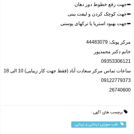
⬅جهت رفع خطوط دور دهان
⬅جهت کوچک کردن و لیفت بینى
⬅جهت بهبود استریا یا ترکهای پوستی
مرکز پونک: 44483079
خانم دکتر محمدپور
09353306121
ساعات تماس مرکز سعادت آباد (فقط جهت کار زیبایی) 10 الی 18
09122779373
26740600
برچسب های آگهی :
طب سوزنی درمانی و زیبایی