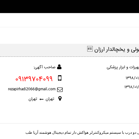
ولی و یخچالدار ارزان 
یزات و ابزار پزشکی
صاحب آگهی:
09139704099
تهران
تهران