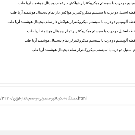
http://iranneed.com/ads/3230/دستگاه-انکوباتور-معمولی-و-یخچالدار-ارزان.html