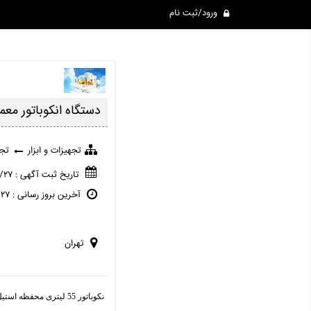
ورود/ثبت نام
دستگاه انکوباتور معم
تجهیزات و ابزار
تجه
تاریخ ثبت آگهی : ۱۳۹۸/۰۱/۲۷
آخرین بروز رسانی : ۱۳۹۸/۰۱/۲۷
تهران
نکوباتور 55 لیتری محفظه استیل دو درب با سیستم میکروکنترلر هواکش دار تمام دیجیتال هوشمند آریا طب